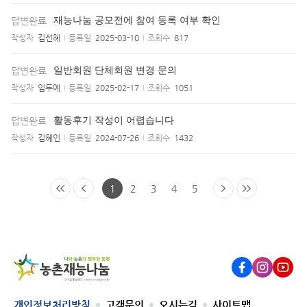
답변완료
재능나눔 공모전에 참여 등록 여부 확인
작성자
김선혜
등록일
2025-03-10
조회수
817
답변완료
일반회원 단체회원 변경 문의
작성자
임두예
등록일
2025-02-17
조회수
1051
답변완료
활동후기 작성이 어렵습니다
작성자
김혜인
등록일
2024-07-26
조회수
1432
1
2
3
4
5
Facebook
Instagram
Youtub
개인정보처리방침
고객문의
오시는길
사이트맵