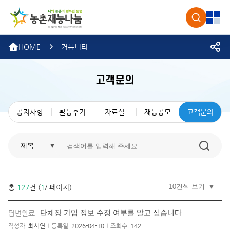
농촌재
검색
전체
HOME
커뮤니티
고객문의
공지사항
활동후기
자료실
재능공모
고객문의
총
127
건 (
1
/
페이지)
답변완료
단체장 가입 정보 수정 여부를 알고 싶습니다.
작성자
최서연
등록일
2026-04-30
조회수
142