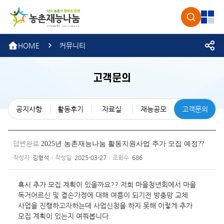
농촌재
검색
전체
HOME
커뮤니티
고객문의
공지사항
활동후기
자료실
재능공모
고객문의
답변완료
2025년 농촌재능나눔 활동지원사업 추가 모집 예정??
작성자
김형석
작성일
2025-03-27
조회수
686
혹시 추가 모집 계획이 있을까요?? 저희 마을청년회에서 마을
독거어르신 및 결손가정에 대해 여름이 되기전 방충망 교체
사업을 진행하고자하는데 사업신청을 하지 못해 이렇게 추가
모집 계획이 있는지 여쭤봅니다.