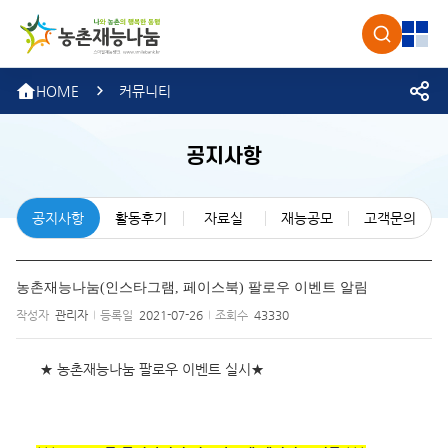
농촌재
검색
전체
HOME
커뮤니티
공지사항
공지사항
활동후기
자료실
재능공모
고객문의
농촌재능나눔(인스타그램, 페이스북) 팔로우 이벤트 알림
작성자
관리자
등록일
2021-07-26
조회수
43330
★ 농촌재능나눔 팔로우 이벤트 실시
★