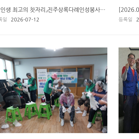
「내인생 최고의 찻자리」진주상록다례인성봉사단 2차 – 산청읍 내수경로당
록일
2026-07-12
등록일