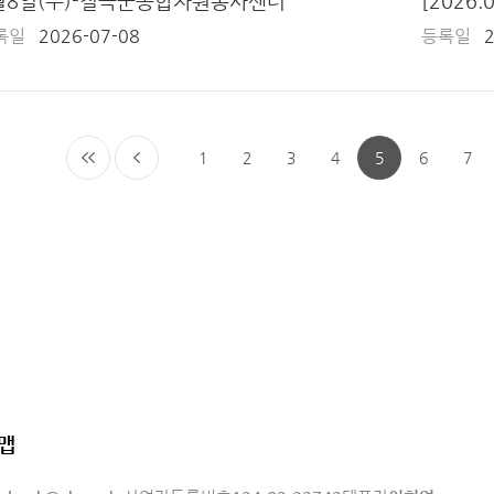
월8일(수)-칠곡군종합자원봉사센터
록일
2026-07-08
등록일
1
2
3
4
5
6
7
재능나
맵