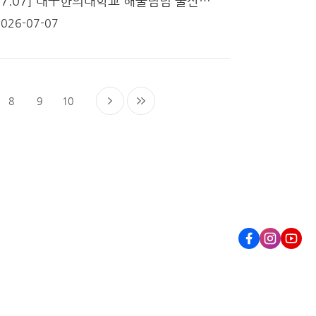
[2026.07.07] 대구한의대학교 해울림팀 울산광역시 울주군 온양읍 남부노인복지관 활동 1일차
2026-07-07
8
9
10
눔
Facebook
Instagram
Youtub