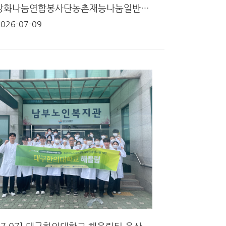
10회차강화나눔연합봉사단농촌재능나눔일반단체활동후기-6월29일(월)30일(화)강화군 불은면넙성리마을생활환경개선 및 마을환경개선활동
2026-07-09