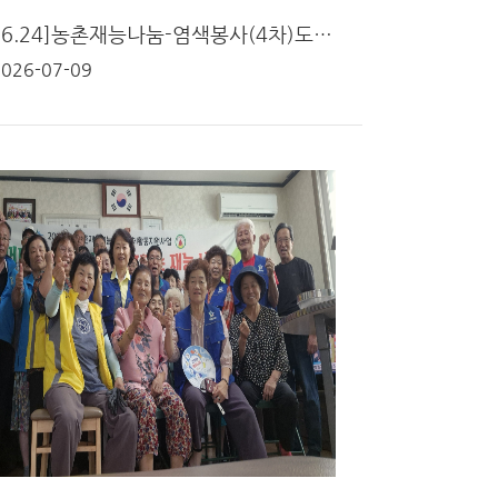
[2026.06.24]농촌재능나눔-염색봉사(4차)도화면
2026-07-09