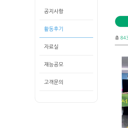
공지사항
활동후기
총
84
자료실
재능공모
고객문의