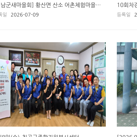
[해남군새마을회] 황산면 산소 어촌체험마을에서 "함께 잇는 따뜻한 해남 만들기"
록일
2026-07-09
등록일