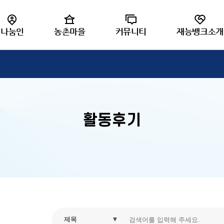
재능나
나눔인
농촌마을
커뮤니티
재능뱅크소개
활동후기