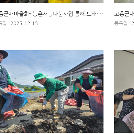
고흥군새마을회- 농촌재능나눔사업 통해 도배·장판 교체 봉사 펼쳐
고흥군새
록일
2025-12-15
등록일