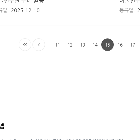
울연주단 수해 활동
여울연주
록일
2025-12-10
등록일
11
12
13
14
15
16
17
재능나
맵