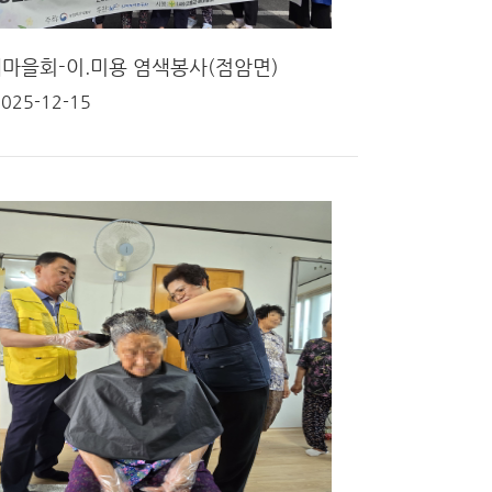
마을회-이.미용 염색봉사(점암면)
2025-12-15