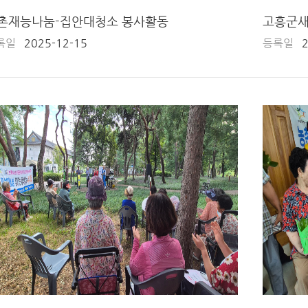
촌재능나눔-집안대청소 봉사활동
록일
2025-12-15
등록일