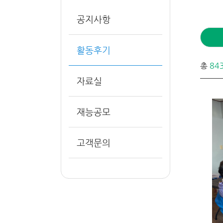
공지사항
활동후기
총
84
자료실
재능공모
고객문의