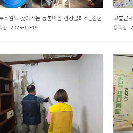
뉴스월드 찾아가는 농촌마을 건강클래스_진천
고흥군새
록일
2025-12-19
등록일