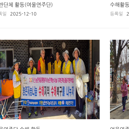
반단체 활동(여울연주단)
수해활동
록일
2025-12-10
등록일