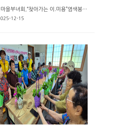
고흥군새마을부녀회,“찾아가는 이.미용”염색봉사로 이웃에 따뜻한 손길
2025-12-15