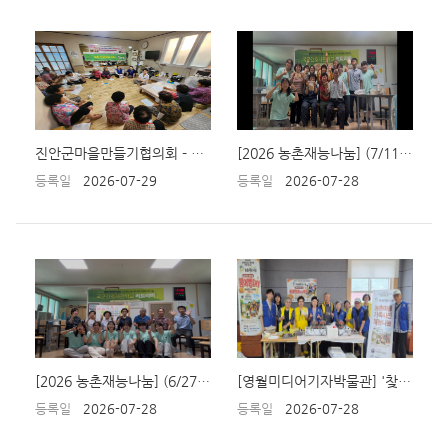
진안군마을만들기협의회 - 의약교실(7월 23일 원반마을)
[2026 농촌재능나눔] (7/11) 3차시 국군간호사관학교 민트리트리버 치매예방 서비스 제공 활동
등록일
2026-07-29
등록일
2026-07-28
[2026 농촌재능나눔] (6/27) 2차시 국군간호사관학교 민트리트리버 치매예방 서비스 제공 활동
[영월미디어기자박물관] '찾아가는 효문화활동' 행사에서 '붕어빵 Day' 재능나눔 봉사
등록일
2026-07-28
등록일
2026-07-28