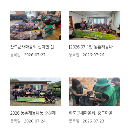
완도군새마을회 신지면 신상마을에서 농촌재능나눔 봉사활동 펼쳐
[2026.07.18] 농촌재능나눔활동_경북대학교_SSAL(영천시 신월리)
등록일
2026-07-27
등록일
2026-07-26
2026 농촌재능나눔 순천제일대학교 화동이봉사대 봉사활동
완도군새마을회, 중도마을서 농촌재능나눔 봉사활동 펼쳐
등록일
2026-07-24
등록일
2026-07-23