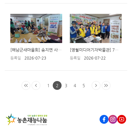
[해남군새마을회] 송지면 사구마을 "이미용봉사활동"
[영월미디어기자박물관] 7월22일 영월군 김삿갓면 각동리 경로당
등록일
2026-07-23
등록일
2026-07-22
1
2
3
4
5
Facebook
Instagram
Youtub