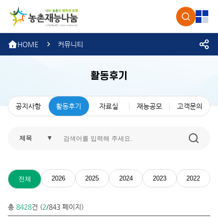
농촌재
검색
전체
HOME
커뮤니티
활동후기
공지사항
활동후기
자료실
재능공모
고객문의
2026
2025
2024
2023
2022
전체
총
8428
건 (
2
/843 페이지)