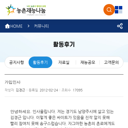
농촌재
검색
전체
HOME
커뮤니티
활동후기
공지사항
활동후기
자료실
재능공모
고객문의
가입인사
작성자
김경근
등록일
2012-02-24
조회수
17095
인사올립니다. 저는 경기도 남양주시에 살고 있는 
안녕하세요. 
김경근 입니다. 이렇게 좋은 싸이트가 있음을 진작 알지 못해 
빨리 참여치 못해 송구스럽습니다. 자그마한 농촌의 촌로에게도 