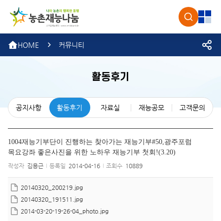
농촌재
검색
전체
HOME
커뮤니티
활동후기
공지사항
활동후기
자료실
재능공모
고객문의
1004재능기부단이 진행하는 찾아가는 재능기부#50,광주포럼
목요강좌 좋은사진을 위한 노하우 재능기부 첫회!(3.20)
작성자
김용근
등록일
2014-04-16
조회수
10889
20140320_200219.jpg
20140320_191511.jpg
2014-03-20-19-26-04_photo.jpg