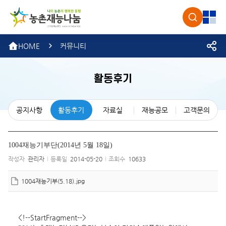
농촌재
검색
전체
HOME
커뮤니티
활동후기
공지사항
활동후기
자료실
재능공모
고객문의
1004재능기부단(2014년 5월 18일)
작성자
관리자
등록일
2014-05-20
조회수
10633
1004재능기부(5.18).jpg