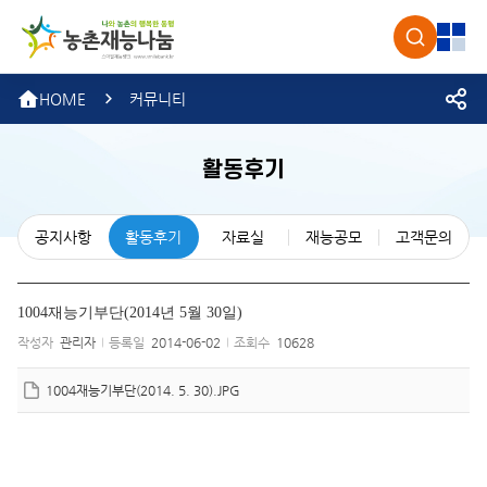
농촌재
검색
전체
HOME
커뮤니티
활동후기
공지사항
활동후기
자료실
재능공모
고객문의
1004재능기부단(2014년 5월 30일)
작성자
관리자
등록일
2014-06-02
조회수
10628
1004재능기부단(2014. 5. 30).JPG