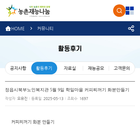
농촌재
검색
전체
HOME
커뮤니티
활동후기
공지사항
활동후기
자료실
재능공모
고객문의
정읍시북부노인복지관 5월 9일 학일마을 커피찌꺼기 화분만들기
작성자
오유진
등록일
2025-05-13
조회수
1697
커피찌꺼기 화분 만들기