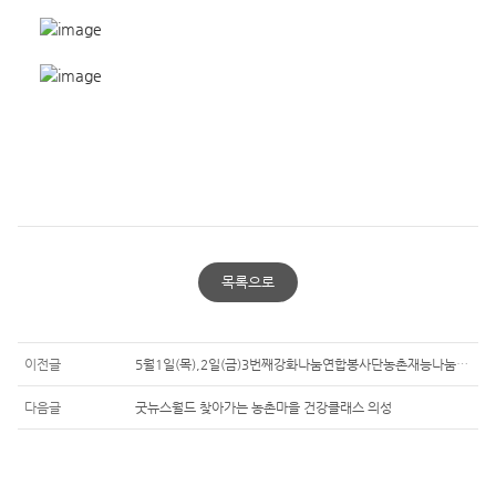
목록으로
이전글
5월1일(목),2일(금)3번째강화나눔연합봉사단농촌재능나눔일반단체활동후기
다음글
굿뉴스월드 찾아가는 농촌마을 건강클래스 의성