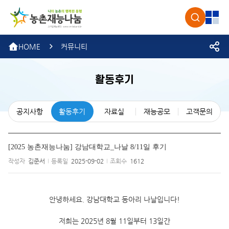
농촌재
검색
전체
HOME
커뮤니티
활동후기
공지사항
활동후기
자료실
재능공모
고객문의
[2025 농촌재능나눔] 강남대학교_나날 8/11일 후기
작성자
김준서
등록일
2025-09-02
조회수
1612
안녕하세요. 강남대학교 동아리 나날입니다!
저희는 2025년 8월 11일부터 13일간