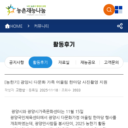
농촌재
검색
전체
HOME
커뮤니티
활동후기
공지사항
활동후기
자료실
재능공모
고객문의
[농한기] 광양시 다문화 가족 어울림 한마당 사진촬영 지원
작성자
고한상
등록일
2025-11-18
조회수
3933
 광양시와 광양시가족문화센터는 11월 15일 
광양국민체육센터에서 광양시 다문화가정 어울림 한마당 행사를 
개최하였는데, 광양만사람들 봉사단이, 2025 농한기 활동 