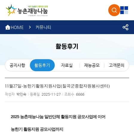
농촌재
검색
전체
HOME
커뮤니티
활동후기
공지사항
활동후기
자료실
재능공모
고객문의
11월27일-농한기활동지원사업(칠곡군종합자원봉사센터)
작성자
박인숙
등록일
2025-11-27
조회수
6666
2025 농촌재능나눔 
일반단체 활동지원 공모사업에 이어
농한기 활동지원 공모사업까지