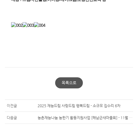
목록으로
이전글
2025 재능드림 사랑드림 행복드림 - 소규모 집수리 6차
다음글
농촌재능나눔 농한기 활동지원사업 [해남군새마을회] - 11월 17일 외공마을