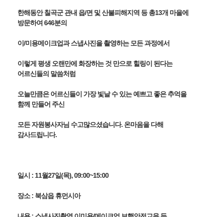
한해동안 칠곡군 관내 읍/면 및 산불피해지역 등 
총13개 마을에 
방문하여 646분의
이/미용메이크업과 스냅사진을 촬영하는 모든 과정에서
이렇게 평생 오랜만에 화장하는 것 만으로 힐링이 된다는 
어르신들의 말씀처럼
오늘만큼은 어르신들이 가장 빛날 수 있는 
예쁘고 좋은 추억을 
함께 만들어 주신
모든 자원봉사자님 수고많으셨습니다. 
온마음을 다해 
감사드립니다.
일시 : 11월27일(목), 09:00~15:00
장소 : 북삼읍 휴먼시아
내용 : 스냅사진촬영,이미용/메이크업,보행안전교육 등