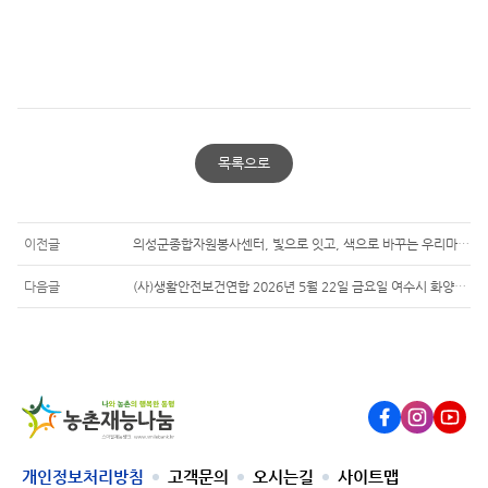
목록으로
이전글
의성군종합자원봉사센터, 빛으로 잇고, 색으로 바꾸는 우리마을 이야기
다음글
(사)생활안전보건연합 2026년 5월 22일 금요일 여수시 화양면 창무마을
농촌재
Facebook
Instagram
Youtub
개인정보처리방침
고객문의
오시는길
사이트맵