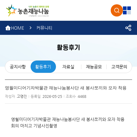
농촌재
검색
전체
HOME
커뮤니티
활동후기
공지사항
활동후기
자료실
재능공모
고객문의
영월미디어기자박물관 재능나눔봉사단 새 봉사쪼끼와 모자 착용
작성자
고명진
등록일
2026-05-25
조회수
4468
영월미디어기자박물관 재능나눔봉사단 새 봉사쪼끼와 모자 착용 
회의 마치고 기념사진촬영