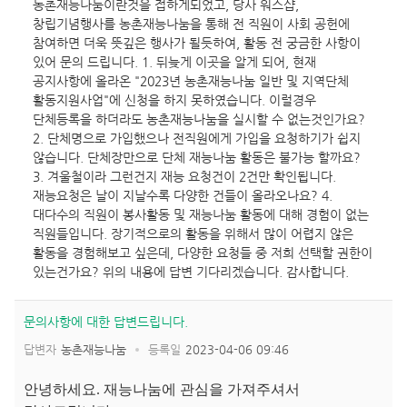
농촌재능나눔이란것을 접하게되었고, 당사 워스샵,
창립기념행사를 농촌재능나눔을 통해 전 직원이 사회 공헌에
참여하면 더욱 뜻깊은 행사가 될듯하여, 활동 전 궁금한 사항이
있어 문의 드립니다. 1. 뒤늦게 이곳을 알게 되어, 현재
공지사항에 올라온 "2023년 농촌재능나눔 일반 및 지역단체
활동지원사업"에 신청을 하지 못하였습니다. 이럴경우
단체등록을 하더라도 농촌재능나눔을 실시할 수 없는것인가요?
2. 단체명으로 가입했으나 전직원에게 가입을 요청하기가 쉽지
않습니다. 단체장만으로 단체 재능나눔 활동은 불가능 할까요?
3. 겨울철이라 그런건지 재능 요청건이 2건만 확인됩니다.
재능요청은 날이 지날수록 다양한 건들이 올라오나요? 4.
대다수의 직원이 봉사활동 및 재능나눔 활동에 대해 경험이 없는
직원들입니다. 장기적으로의 활동을 위해서 많이 어렵지 않은
활동을 경험해보고 싶은데, 다양한 요청들 중 저희 선택할 권한이
있는건가요? 위의 내용에 답변 기다리겠습니다. 감사합니다.
문의사항에 대한 답변드립니다.
답변자
농촌재능나눔
등록일
2023-04-06 09:46
안녕하세요. 재능나눔에 관심을 가져주셔서