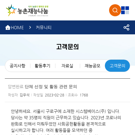
농촌재
검색
전체
HOME
커뮤니티
고객문의
공지사항
활동후기
자료실
재능공모
고객문의
답변완료
단체 선정 및 활동 관련 문의
작성자
김우석
작성일
2023-02-28
조회수
1768
안녕하세요. 서울시 구로구에 소재한 시스템베이스(주) 입니다.
당사는 약 35명의 직원이 근무하고 있습니다. 2023년 코로나의
완화로 인해서 미뤄두었던 사회공헌활동을 본격적으로
실시하고자 합니다. 여러 활동들을 모색하던 중