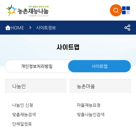
농촌재
검색
전체
HOME
사이트정보
사이트맵
개인정보처리방침
사이트맵
나눔인
농촌마을
나눔인 신청
마을재능요청
맞춤재능검색
맞춤나눔인검색
단체일정표