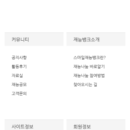
커뮤니티
재능뱅크소개
공지사항
스마일재능뱅크란?
활동후기
재능나눔 바로알기
자료실
재능나눔 참여방법
재능공모
찾아오시는 길
고객문의
사이트정보
회원정보