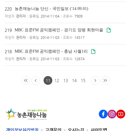
220
농촌재능나눔 단신 - 국민일보 ('14.09.01)
작성자
관리자
등록일
2014-11-04
조회수
7909
219
MBC 표준FM 공익캠페인 - 경기도 양평 회현마을
작성자
관리자
등록일
2014-11-03
조회수
14517
218
MBC 표준FM 공익캠페인 - 충남 사월1리
작성자
관리자
등록일
2014-11-03
조회수
12674
11
12
13
14
15
Facebook
Instagram
Youtub
개인정보처리방침
고객문의
오시는길
사이트맵