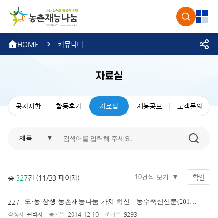
농촌재
검색
전체
HOME
커뮤니티
자료실
공지사항
활동후기
자료실
재능공모
고객문의
확인
총
327
건 (11/33 페이지)
227
도·농 상생 농촌재능나눔 가치 확산 - 농수축산신문(2014.10.28.)
작성자
관리자
등록일
2014-12-10
조회수
9293